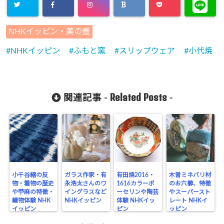
NHKイッピン・美の壺
NHKイッピン
ふもと窯
スリップウェア
小代焼
Related Posts
関連記事 -
-
小千谷縮の反
ガラス作家・有
有田焼2016・
木曽ミネバリ材
物・着物の歴史
永浩太さんのワ
1616カラーポ
のお六櫛、特徴
や苧麻の特徴・
イングラスなど
ーセリンや陶芸
やスーパースト
織物体験 NHK
NHKイッピン
体験 NHKイッ
レート NHKイ
イッピン
ピン
ッピン