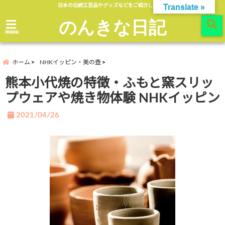
日本の伝統工芸品やグッズなどをご紹介します。
Translate »
のんきな日記
menu
ホーム
NHKイッピン・美の壺
熊本小代焼の特徴・ふもと窯スリッ
プウェアや焼き物体験 NHKイッピン
2021/04/26