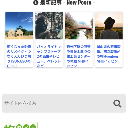
New Posts
最新記事 -
-
短くなった鉛筆
バイオライトキ
日光下駄の特徴
岡山県の石田製
のリメイク・つ
ャンプストーブ
や日光木彫りの
帽、襟立製帽所
なぐえんぴつ削
2の価格やレビ
里工芸センター
の帽子roubou
りTSUNAGOの
ュー、ペレット
の体験 NHKイ
NHKイッピン
口コミ
など
ッピン