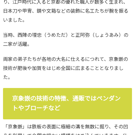
り、江戸時代に入ると京都の優れた職人が数多く生まれ、
日本刀や甲冑、鏡や文箱などの装飾に名工たちが腕を振る
いました。
当時、西陣の埋忠（うめただ）と正阿弥（しょうあみ）の
二家が活躍。
両家の弟子たちが各地の大名に仕えるにつれて、京象嵌の
技術が肥後や加賀をはじめ全国に広まることとなりまし
た。
京象嵌の技術の特徴、通販ではペンダン
トやブローチなど
「京象嵌」は鉄板の表面に極細の溝を無数に掘り、その凹