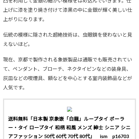
凸を利用して金銀の細かい模様をはめ込んでいきます。仕
上げに漆を塗り焼き付けて漆黒の中に金銀が輝く美しい仕
上がりになります。
伝統の模様に隠された超絶技術は、虫眼鏡を使わないと見
えないほど。
現在、京都で製作される象嵌製品は通販でも販売されてい
て、ペンダント、ブローチ、ネクタイピンなどの装身具、
灰皿などの喫煙具、額などを中心とする室内装飾品などが
人気です。
送料無料「日本製 京象嵌「白龍」ループタイ ポーラ
ー・タイ ロープタイ 和柄 和風 メンズ 紳士 シニア シニ
アファッション 50代 60代 70代 80代」 ism p16703