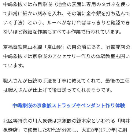
中嶋象嵌では布目象嵌（地金の表面に専用のタガネを使っ
て非常に細かい刻みを入れ、その溝に金や銀を打ち込んで
いく手法）という、ルーペがなければはっきりと確認でき
ないほど微細な作業もすべて手作業で行われています。
京福電鉄嵐山本線「嵐山駅」の目の前にある、昇龍苑店の
中嶋象嵌では京象嵌のアクセサリー作りの体験教室も開い
ています。
職人さんが伝統の手法を丁寧に教えてくれて、最後の工程
は職人さんが仕上げて後日送ってくれるそうです。
中嶋象嵌の京象嵌ストラップやペンダント作り体験
北区等持院の川人象嵌は京象嵌の総本家といわれる「駒井
象嵌店」で修業した初代が分家し、大正8年(1919年)に創