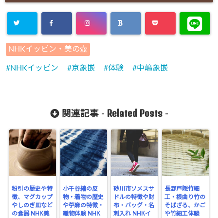
NHKイッピン・美の壺
NHKイッピン
京象嵌
体験
中嶋象嵌
Related Posts
関連記事 -
-
粉引の歴史や特
小千谷縮の反
砂川市ソメスサ
長野戸隠竹細
徴、マグカップ
物・着物の歴史
ドルの特徴や財
工・根曲り竹の
やしのぎ皿など
や苧麻の特徴・
布・バッグ・名
そばざる、かご
の食器 NHK美
織物体験 NHK
刺入れ NHKイ
や竹細工体験