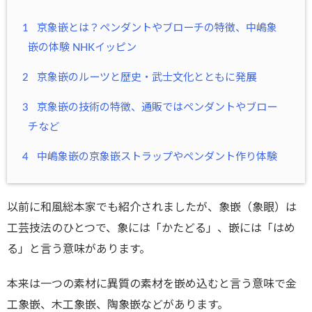
1
京象嵌とは？ペンダントやブローチの特徴、中嶋象
嵌の体験 NHKイッピン
2
京象嵌のルーツと歴史・武士文化とともに発展
3
京象嵌の技術の特徴、通販ではペンダントやブロー
チなど
4
中嶋象嵌の京象嵌ストラップやペンダント作り体験
以前に和風総本家でも紹介されましたが、象嵌（象眼）は
工芸技法のひとつで、象には「かたどる」、嵌には「はめ
る」と言う意味があります。
本来は一つの素材に異質の素材を嵌め込むと言う意味で金
工象嵌、木工象嵌、陶象嵌などがあります。