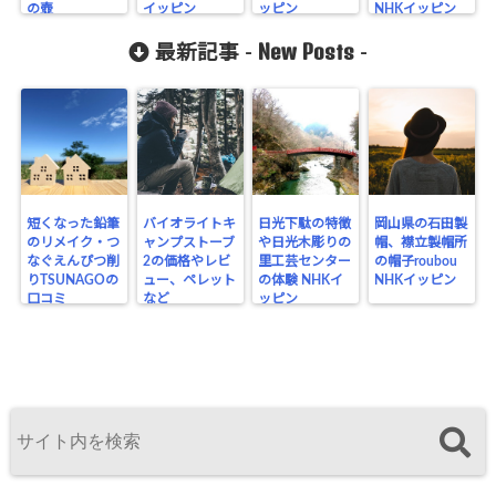
の壺
イッピン
ッピン
NHKイッピン
New Posts
最新記事 -
-
短くなった鉛筆
バイオライトキ
日光下駄の特徴
岡山県の石田製
のリメイク・つ
ャンプストーブ
や日光木彫りの
帽、襟立製帽所
なぐえんぴつ削
2の価格やレビ
里工芸センター
の帽子roubou
りTSUNAGOの
ュー、ペレット
の体験 NHKイ
NHKイッピン
口コミ
など
ッピン