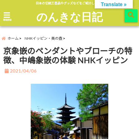
日本の伝統工芸品やグッズなどをご紹介します。
Translate »
のんきな日記
menu
ホーム
NHKイッピン・美の壺
京象嵌のペンダントやブローチの特
徴、中嶋象嵌の体験 NHKイッピン
2021/04/06