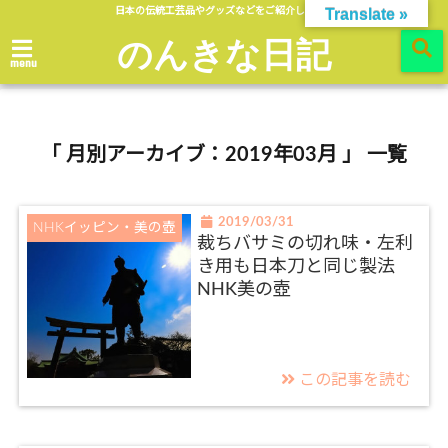
日本の伝統工芸品やグッズなどをご紹介します。
Translate »
のんきな日記
menu
「 月別アーカイブ：2019年03月 」 一覧
2019/03/31
NHKイッピン・美の壺
裁ちバサミの切れ味・左利
き用も日本刀と同じ製法
NHK美の壺
この記事を読む