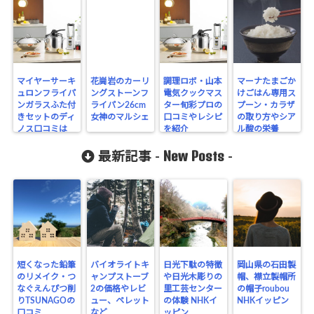
マイヤーサーキ
花崗岩のカーリ
調理ロボ・山本
マーナたまごか
ュロンフライパ
ングストーンフ
電気クックマス
けごはん専用ス
ンガラスふた付
ライパン26cm
ター旬彩プロの
プーン・カラザ
きセットのディ
女神のマルシェ
口コミやレシピ
の取り方やシア
ノス口コミは
を紹介
ル酸の栄養
New Posts
最新記事 -
-
短くなった鉛筆
バイオライトキ
日光下駄の特徴
岡山県の石田製
のリメイク・つ
ャンプストーブ
や日光木彫りの
帽、襟立製帽所
なぐえんぴつ削
2の価格やレビ
里工芸センター
の帽子roubou
りTSUNAGOの
ュー、ペレット
の体験 NHKイ
NHKイッピン
口コミ
など
ッピン