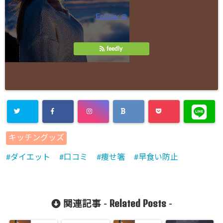
Follow @
feedly
キッチングッズ
ダイエット
口コミ
痩せ箸
早食い防止
Related Posts
関連記事 -
-