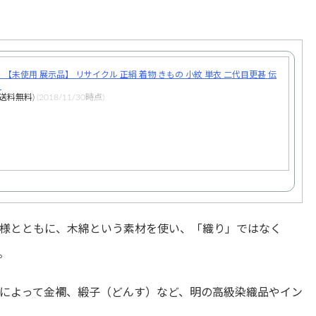
【未使用 展示品】 リサイクル 正絹 着物 きもの 小紋 単衣 二代目更甚 伝
】
送料無料)
(2018/11/30時点)
様とともに、木綿という素材を使い、「織り」ではなく
。
によって金襴、緞子（どんす）など、明の高級染織品やイン