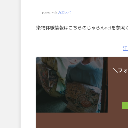
posted with
カエレバ
染物体験情報はこちらのじゃらんnetを参照
江
＼フォ