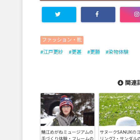
ファッション・靴
江戸更紗
更甚
更勝
染物体験
関連記
鯖江めがねミュージアムの
サヌークSANUKの
手づくり体験・フレームの
リング2・サンダル