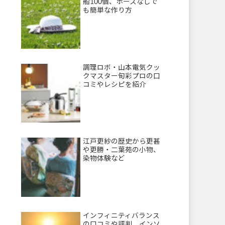
船100個、ホースなしで
も簡単な作り方
調理ロボ・山本電気クッ
クマスター旬彩プロの口
コミやレシピを紹介
江戸更紗の歴史から更甚
や更勝・二葉苑の小物、
染物体験など
インフィニティバランス
の口コミや評判、インソ