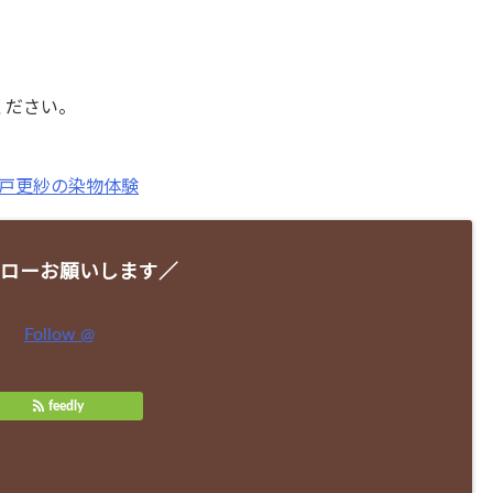
ください。
戸更紗の染物体験
ローお願いします／
Follow @
feedly