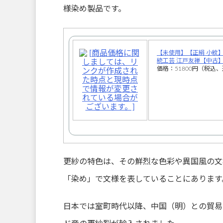
様染め製品です。
【未使用】【正絹 小紋】 
統工芸 江戸友禅【中古
価格：51800円（税込、
更紗の特色は、その鮮烈な色彩や異国風の文
「染め」で文様を表していることにあります
日本では室町時代以降、中国（明）との貿易