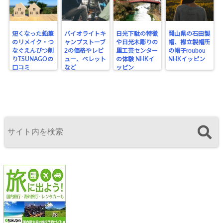
短くなった鉛筆
バイオライトキ
日光下駄の特徴
岡山県の石田製
のリメイク・つ
ャンプストーブ
や日光木彫りの
帽、襟立製帽所
なぐえんぴつ削
2の価格やレビ
里工芸センター
の帽子roubou
りTSUNAGOの
ュー、ペレット
の体験 NHKイ
NHKイッピン
口コミ
など
ッピン