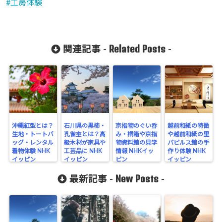
工房体験
Related Posts
関連記事 -
-
沖縄紅型とは？
石川県の黒柿・
京指物のぐい呑
越前和紙の特徴
生地・トートバ
孔雀杢とは？高
み・桐箱や京指
や越前和紙の里
ッグ・レンタル
級木材が家具や
物資料館の見学
パピルス館の手
着物体験 NHK
工芸品に NHK
情報 NHKイッ
作り体験 NHK
イッピン
イッピン
ピン
イッピン
New Posts
最新記事 -
-