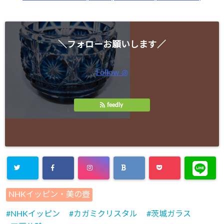
＼フォローお願いします／
Follow @
feedly
NHKイッピン・美の壺
NHKイッピン
カガミクリスタル
茨城ガラス