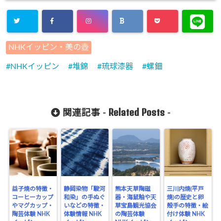
NHKイッピン・美の壺
NHKイッピン
堆錦
琉球漆器
螺鈿
Related Posts
関連記事 -
-
益子焼の特徴・
静岡染物「駿河
熊本天草陶磁
三川内焼(平戸
コーヒーカップ
和染」の手ぬぐ
器・海鼠釉や天
焼)の歴史と卵
やマグカップ・
いなどの特徴・
草宝島観光協会
殻手の特徴・絵
陶芸体験 NHK
体験情報 NHK
の陶芸体験
付け体験 NHK