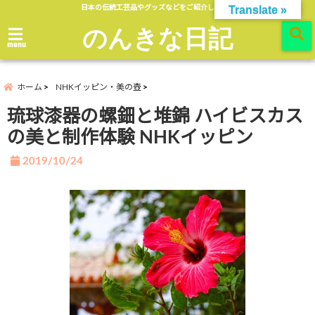
日本の伝統工芸品やグッズなどをご紹介します。
Translate »
のんきな日記
menu
ホーム
NHKイッピン・美の壺
琉球漆器の螺鈿と堆錦 ハイビスカス
の美と制作体験 NHKイッピン
2019/10/24