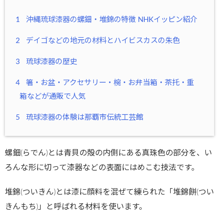
1
沖縄琉球漆器の螺鈿・堆錦の特徴 NHKイッピン紹介
2
デイゴなどの地元の材料とハイビスカスの朱色
3
琉球漆器の歴史
4
箸・お盆・アクセサリー・椀・お弁当箱・茶托・重
箱などが通販で人気
5
琉球漆器の体験は那覇市伝統工芸館
螺鈿(らでん)とは青貝の殻の内側にある真珠色の部分を、い
ろんな形に切って漆器などの表面にはめこむ技法です。
堆錦(ついきん)とは漆に顔料を混ぜて練られた「堆錦餅(つい
きんもち)」と呼ばれる材料を使います。