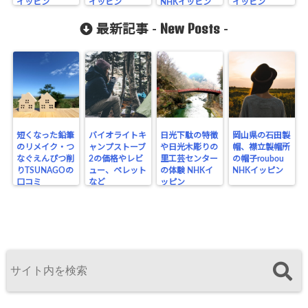
イッピン
イッピン
NHKイッピン
イッピン
New Posts
最新記事 -
-
短くなった鉛筆
バイオライトキ
日光下駄の特徴
岡山県の石田製
のリメイク・つ
ャンプストーブ
や日光木彫りの
帽、襟立製帽所
なぐえんぴつ削
2の価格やレビ
里工芸センター
の帽子roubou
りTSUNAGOの
ュー、ペレット
の体験 NHKイ
NHKイッピン
口コミ
など
ッピン