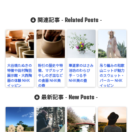
Related Posts
関連記事 -
-
大谷焼たぬきの
粉引の歴史や特
華道家のはさみ
吊り編みの和歌
特徴や田村陶芸
徴、マグカップ
池坊のわらび
山ニットが魅力
展示館・大西陶
やしのぎ皿など
手・つる手
のスウェット・
器の体験 NHK
の食器 NHK美
NHK美の壺
パーカー NHK
イッピン
の壺
イッピン
New Posts
最新記事 -
-