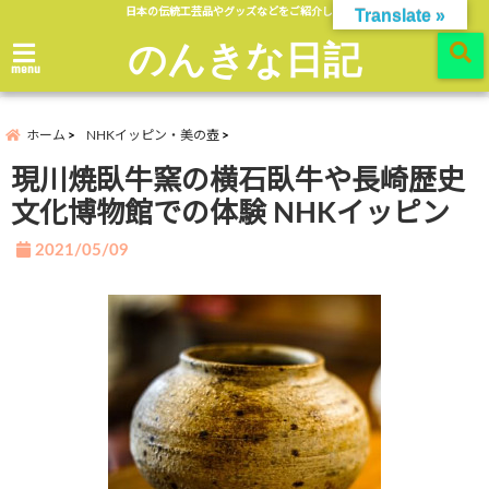
日本の伝統工芸品やグッズなどをご紹介します。
Translate »
のんきな日記
menu
ホーム
NHKイッピン・美の壺
現川焼臥牛窯の横石臥牛や長崎歴史
文化博物館での体験 NHKイッピン
2021/05/09