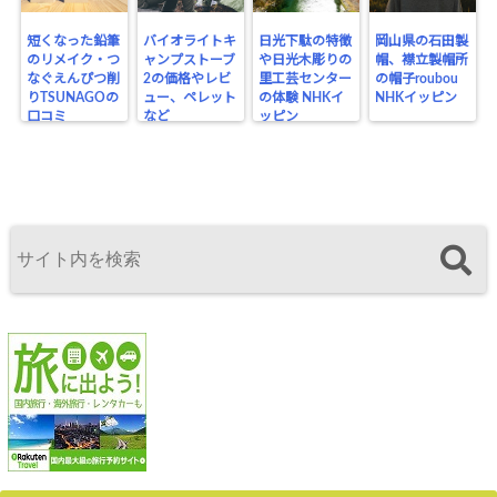
短くなった鉛筆
バイオライトキ
日光下駄の特徴
岡山県の石田製
のリメイク・つ
ャンプストーブ
や日光木彫りの
帽、襟立製帽所
なぐえんぴつ削
2の価格やレビ
里工芸センター
の帽子roubou
りTSUNAGOの
ュー、ペレット
の体験 NHKイ
NHKイッピン
口コミ
など
ッピン