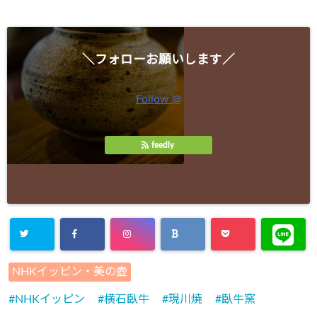
＼フォローお願いします／
Follow @
feedly
NHKイッピン・美の壺
NHKイッピン
横石臥牛
現川焼
臥牛窯