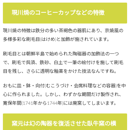
現川焼のコーヒーカップなどの特徴
現川焼の特徴は鉄分の多い茶褐色の器肌にあり、京焼風の
多様多彩な刷毛目(はけめ)と加飾が施されています。
刷毛目とは朝鮮半島で始められた陶磁器の加飾法の一つ
で、刷毛で呉須、鉄砂、白土で一筆の絵付けを施して刷毛
目を残し、さらに透明な釉薬をかけた技法なんですね。
おもに皿・鉢・向付(むこうづけ・会席料理などの容器)を中
心に作られました。しかし、わずかな期間だけ製作され、
寛保年間(1741年から1744年)には廃窯してしまいます。
窯元は幻の陶器を復活させた臥牛窯の横