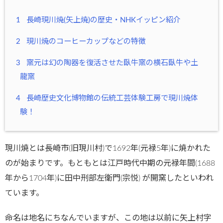
1
長崎現川焼(矢上焼)の歴史・NHKイッピン紹介
2
現川焼のコーヒーカップなどの特徴
3
窯元は幻の陶器を復活させた臥牛窯の横石臥牛や土
龍窯
4
長崎歴史文化博物館の伝統工芸体験工房で現川焼体
験！
現川焼とは長崎市(旧現川村)で1692年(元禄5年)に焼かれた
のが始まりです。もともとは江戸時代中期の元禄年間(1688
年から1704年)に田中刑部左衛門(宗悦) が開窯したといわれ
ています。
命名は地名にちなんでいますが、この地は以前に矢上村字