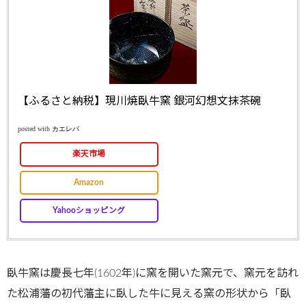
【ふるさと納税】現川焼臥牛窯 銀河幻想文抹茶碗
posted with
カエレバ
楽天市場
Amazon
Yahooショッピング
臥牛窯は慶長七年(1602年)に窯を開いた窯元で、窯元を訪れ
た松浦藩の初代藩主に臥した牛に見える窯の形状から「臥