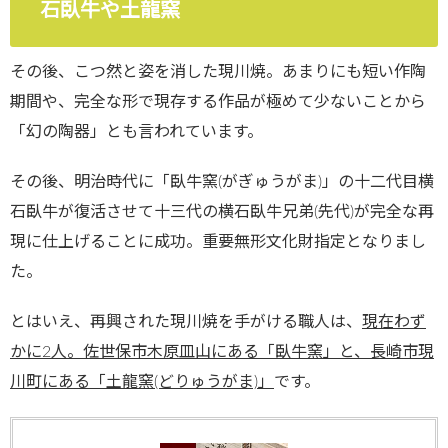
石臥牛や土龍窯
その後、こつ然と姿を消した現川焼。あまりにも短い作陶
期間や、完全な形で現存する作品が極めて少ないことから
「幻の陶器」とも言われています。
その後、明治時代に「臥牛窯(がぎゅうがま)」の十二代目横
石臥牛が復活させて十三代の横石臥牛兄弟(先代)が完全な再
現に仕上げることに成功。重要無形文化財指定となりまし
た。
とはいえ、再興された現川焼を手がける職人は、
現在わず
かに2人。佐世保市木原皿山にある「臥牛窯」と、長崎市現
川町にある「土龍窯(どりゅうがま)」
です。