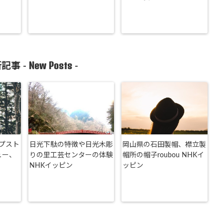
New Posts
記事 -
-
プスト
日光下駄の特徴や日光木彫
岡山県の石田製帽、襟立製
ュー、
りの里工芸センターの体験
帽所の帽子roubou NHKイ
NHKイッピン
ッピン