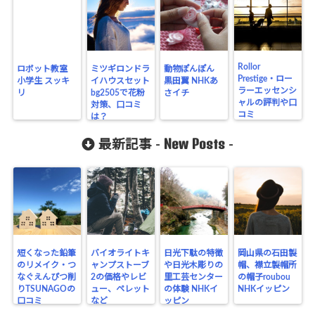
Rollor
ロボット教室
ミツギロンドラ
動物ぽんぽん
Prestige・ロー
小学生 スッキ
イハウスセット
黒田翼 NHKあ
ラーエッセンシ
リ
bg2505で花粉
さイチ
ャルの評判や口
対策、口コミ
コミ
は？
New Posts
最新記事 -
-
短くなった鉛筆
バイオライトキ
日光下駄の特徴
岡山県の石田製
のリメイク・つ
ャンプストーブ
や日光木彫りの
帽、襟立製帽所
なぐえんぴつ削
2の価格やレビ
里工芸センター
の帽子roubou
りTSUNAGOの
ュー、ペレット
の体験 NHKイ
NHKイッピン
口コミ
など
ッピン