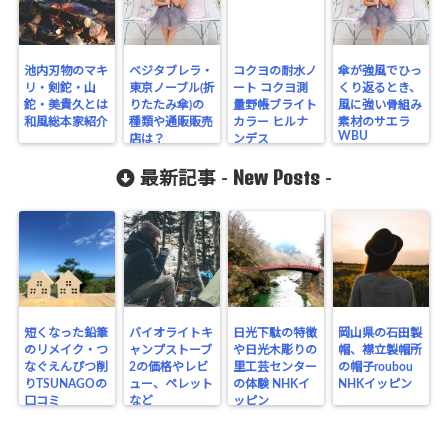
池内刃物のマキ
ベジタブレラ・
コクヨの耐水ノ
傘が強風でひっ
リ・剣鉈・山
東京ノーブル(折
ート コクヨ測
くり返るとき、
鉈・美貴久とは
りたたみ傘)の
量野帳ブライト
風に強い骨組み
和風総本家紹介
種類や通販販売
カラー ヒルナ
素材のサエラ
WBU
店は？
ンデス
New Posts
最新記事 -
-
短くなった鉛筆
バイオライトキ
日光下駄の特徴
岡山県の石田製
のリメイク・つ
ャンプストーブ
や日光木彫りの
帽、襟立製帽所
なぐえんぴつ削
2の価格やレビ
里工芸センター
の帽子roubou
りTSUNAGOの
ュー、ペレット
の体験 NHKイ
NHKイッピン
口コミ
など
ッピン