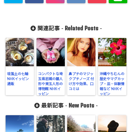
Related Posts
関連記事 -
-
珪藻土の七輪
コンパクトな埼
鼻プチのマジッ
沖縄やちむんの
NHKイッピン
玉県岩槻の雛人
クプチノーズ 付
歴史やマグカッ
通販
形や東玉人形の
け方や効果、口
プ・皿・体験情
博物館 NHKイ
コミは
報など NHKイ
ッピン
ッピン
New Posts
最新記事 -
-