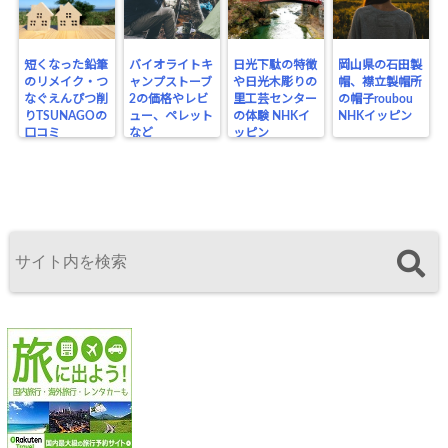
短くなった鉛筆
バイオライトキ
日光下駄の特徴
岡山県の石田製
のリメイク・つ
ャンプストーブ
や日光木彫りの
帽、襟立製帽所
なぐえんぴつ削
2の価格やレビ
里工芸センター
の帽子roubou
りTSUNAGOの
ュー、ペレット
の体験 NHKイ
NHKイッピン
口コミ
など
ッピン