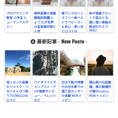
プログラミング
根岸産業の高級
肩ブレラはハン
傘が強風でひっ
教育 小学生 ヒ
銅製如雨露(じ
ズフリー傘ベル
くり返るとき、
ューマンアカデ
ょうろ)が世界
トでベビーカー
風に強い骨組み
ミー
の盆栽愛好家に
も安心・使い方
素材のサエラ
WBU
人気
と口コミは
New Posts
最新記事 -
-
短くなった鉛筆
バイオライトキ
日光下駄の特徴
岡山県の石田製
のリメイク・つ
ャンプストーブ
や日光木彫りの
帽、襟立製帽所
なぐえんぴつ削
2の価格やレビ
里工芸センター
の帽子roubou
りTSUNAGOの
ュー、ペレット
の体験 NHKイ
NHKイッピン
口コミ
など
ッピン