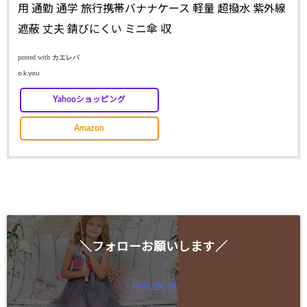
用 通勤 通学 旅行携帯バナナケース 軽量 超撥水 紫外線
遮蔽 丈夫 錆びにくい ミニ傘 収
posted with
カエレバ
o.k.you
Yahooショッピング
Amazon
＼フォローお願いします／
Follow @