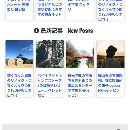
水ノート 在庫
ラミジアなどの
小学生 スッキ
のリメイク・つ
あり 最安値
症状診断におす
リ
なぐえんぴつ削
すめ検査キット
りTSUNAGOの
口コミ
New Posts
最新記事 -
-
短くなった鉛筆
バイオライトキ
日光下駄の特徴
岡山県の石田製
のリメイク・つ
ャンプストーブ
や日光木彫りの
帽、襟立製帽所
なぐえんぴつ削
2の価格やレビ
里工芸センター
の帽子roubou
りTSUNAGOの
ュー、ペレット
の体験 NHKイ
NHKイッピン
口コミ
など
ッピン