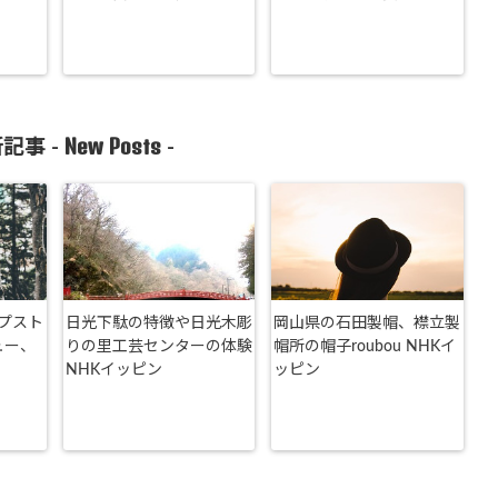
New Posts
記事 -
-
プスト
日光下駄の特徴や日光木彫
岡山県の石田製帽、襟立製
ュー、
りの里工芸センターの体験
帽所の帽子roubou NHKイ
NHKイッピン
ッピン