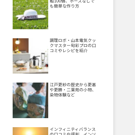
船100個、ホースなしで
も簡単な作り方
調理ロボ・山本電気クッ
クマスター旬彩プロの口
コミやレシピを紹介
江戸更紗の歴史から更甚
や更勝・二葉苑の小物、
染物体験など
インフィニティバランス
の口コミや評判、インソ