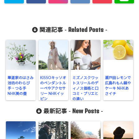
Related Posts
関連記事 -
-
華道家のはさみ
KISSOキッソオ
ミズノスクワッ
瀬戸田レモンで
池坊のわらび
のペンダントル
トスリールのデ
広島れもん鍋や
手・つる手
ーペやアクセサ
ィノス価格と口
ケーキ NHKあ
NHK美の壺
リー NHKイッ
コミ・プリエと
さイチ
ピン
の違い
New Posts
最新記事 -
-