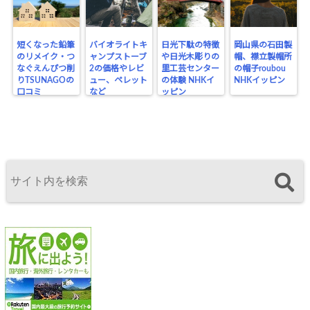
短くなった鉛筆
バイオライトキ
日光下駄の特徴
岡山県の石田製
のリメイク・つ
ャンプストーブ
や日光木彫りの
帽、襟立製帽所
なぐえんぴつ削
2の価格やレビ
里工芸センター
の帽子roubou
りTSUNAGOの
ュー、ペレット
の体験 NHKイ
NHKイッピン
口コミ
など
ッピン