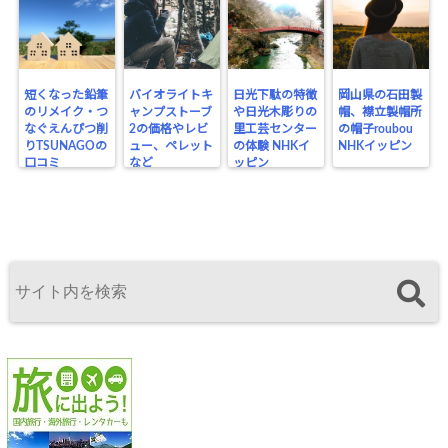
短くなった鉛筆
バイオライトキ
日光下駄の特徴
岡山県の石田製
のリメイク・つ
ャンプストーブ
や日光木彫りの
帽、襟立製帽所
なぐえんぴつ削
2の価格やレビ
里工芸センター
の帽子roubou
りTSUNAGOの
ュー、ペレット
の体験 NHKイ
NHKイッピン
口コミ
など
ッピン