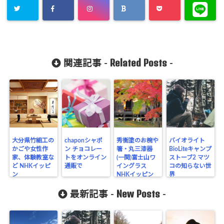
Related Posts
関連記事 -
-
大分県竹細工の
chaponシャポ
秀衡塗のお椀や
バイオライト
かごや女性作
ン チョコレー
箸・丸三漆器
BioLiteキャンプ
家、体験教室な
トをオンライン
(一関)富士山ワ
ストーブ2 マツ
ど NHKイッピ
通販で
イングラス
コの知らない世
ン
NHKイッピン
界
New Posts
最新記事 -
-