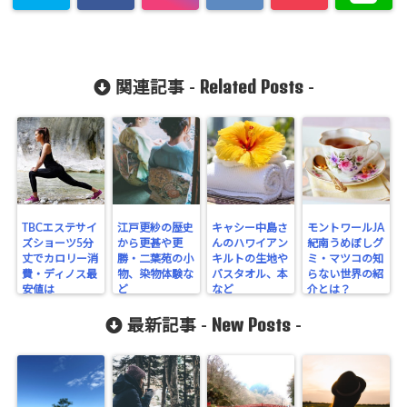
Related Posts
関連記事 -
-
TBCエステサイ
江戸更紗の歴史
キャシー中島さ
モントワールJA
ズショーツ5分
から更甚や更
んのハワイアン
紀南うめぼしグ
丈でカロリー消
勝・二葉苑の小
キルトの生地や
ミ・マツコの知
費・ディノス最
物、染物体験な
バスタオル、本
らない世界の紹
安値は
ど
など
介とは？
New Posts
最新記事 -
-