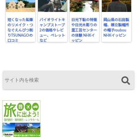
短くなった鉛筆
バイオライトキ
日光下駄の特徴
岡山県の石田製
のリメイク・つ
ャンプストーブ
や日光木彫りの
帽、襟立製帽所
なぐえんぴつ削
2の価格やレビ
里工芸センター
の帽子roubou
りTSUNAGOの
ュー、ペレット
の体験 NHKイ
NHKイッピン
口コミ
など
ッピン