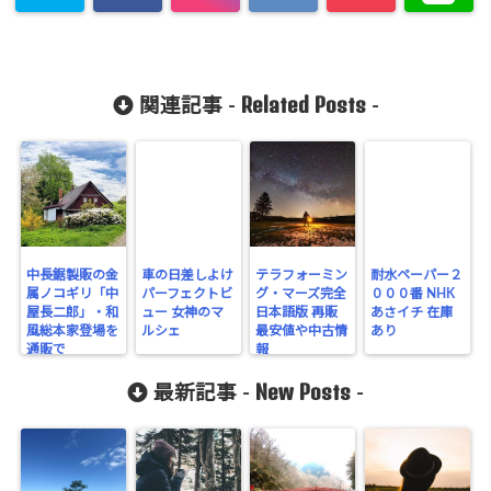
Related Posts
関連記事 -
-
中長鋸製販の金
車の日差しよけ
テラフォーミン
耐水ペーパー２
属ノコギリ「中
パーフェクトビ
グ・マーズ完全
０００番 NHK
屋長二郎」・和
ュー 女神のマ
日本語版 再販
あさイチ 在庫
風総本家登場を
ルシェ
最安値や中古情
あり
通販で
報
New Posts
最新記事 -
-