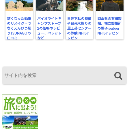
短くなった鉛筆
バイオライトキ
日光下駄の特徴
岡山県の石田製
のリメイク・つ
ャンプストーブ
や日光木彫りの
帽、襟立製帽所
なぐえんぴつ削
2の価格やレビ
里工芸センター
の帽子roubou
りTSUNAGOの
ュー、ペレット
の体験 NHKイ
NHKイッピン
口コミ
など
ッピン