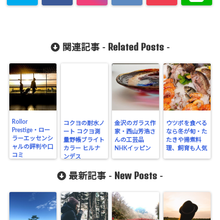
Related Posts
関連記事 -
-
Rollor
コクヨの耐水ノ
金沢のガラス作
ウツボを食べる
Prestige・ロー
ート コクヨ測
家・西山芳浩さ
なら冬が旬・た
ラーエッセンシ
量野帳ブライト
んの工芸品
たきや揚煮料
ャルの評判や口
カラー ヒルナ
NHKイッピン
理、飼育も人気
コミ
ンデス
New Posts
最新記事 -
-