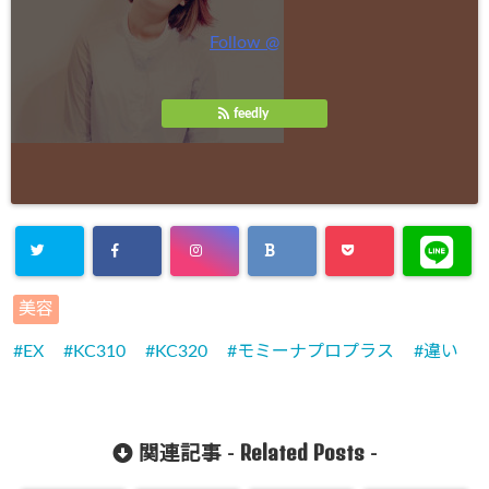
Follow @
feedly
美容
EX
KC310
KC320
モミーナプロプラス
違い
Related Posts
関連記事 -
-