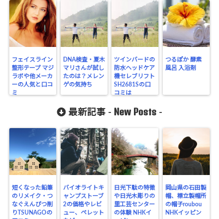
フェイスライン
DNA検査・夏木
ツインバードの
つるぽか 酵素
整形テープ マジ
マリさんが試し
防水ヘッドケア
風呂 入浴剤
ラボや他メーカ
たのは？メレン
機セレブリフト
ーの人気と口コ
ゲの気持ち
SH2681Sの口
ミ
コミは
New Posts
最新記事 -
-
短くなった鉛筆
バイオライトキ
日光下駄の特徴
岡山県の石田製
のリメイク・つ
ャンプストーブ
や日光木彫りの
帽、襟立製帽所
なぐえんぴつ削
2の価格やレビ
里工芸センター
の帽子roubou
りTSUNAGOの
ュー、ペレット
の体験 NHKイ
NHKイッピン