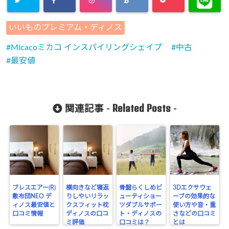
いいものプレミアム・ディノス
Micacoミカコ インスパイリングシェイプ
中古
最安値
Related Posts
関連記事 -
-
ブレスエアー(R)
横向きなど寝返
骨盤らくしめビ
3Dエクサウェ
敷布団NEO デ
りしやいリラッ
ューティショー
ーブの効果的な
ィノス最安値と
クスフィット枕
ツダブルサポー
使い方や音・重
口コミ情報
ディノスの口コ
ト・ディノスの
さなどの口コミ
ミ評価
口コミは？
とは