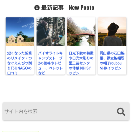
New Posts
最新記事 -
-
短くなった鉛筆
バイオライトキ
日光下駄の特徴
岡山県の石田製
のリメイク・つ
ャンプストーブ
や日光木彫りの
帽、襟立製帽所
なぐえんぴつ削
2の価格やレビ
里工芸センター
の帽子roubou
りTSUNAGOの
ュー、ペレット
の体験 NHKイ
NHKイッピン
口コミ
など
ッピン