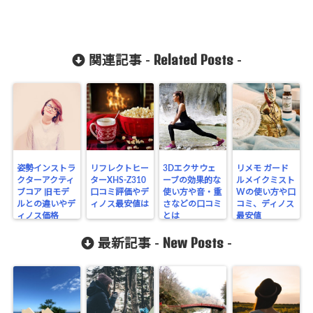
Related Posts
関連記事 -
-
姿勢インストラ
リフレクトヒー
3Dエクサウェ
リメモ ガード
クターアクティ
ターXHS-Z310
ーブの効果的な
ルメイクミスト
ブコア 旧モデ
口コミ評価やデ
使い方や音・重
Wの使い方や口
ルとの違いやデ
ィノス最安値は
さなどの口コミ
コミ、ディノス
ィノス価格
とは
最安値
New Posts
最新記事 -
-