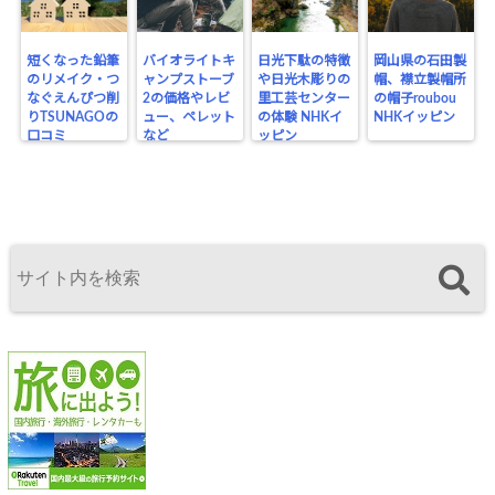
短くなった鉛筆
バイオライトキ
日光下駄の特徴
岡山県の石田製
のリメイク・つ
ャンプストーブ
や日光木彫りの
帽、襟立製帽所
なぐえんぴつ削
2の価格やレビ
里工芸センター
の帽子roubou
りTSUNAGOの
ュー、ペレット
の体験 NHKイ
NHKイッピン
口コミ
など
ッピン