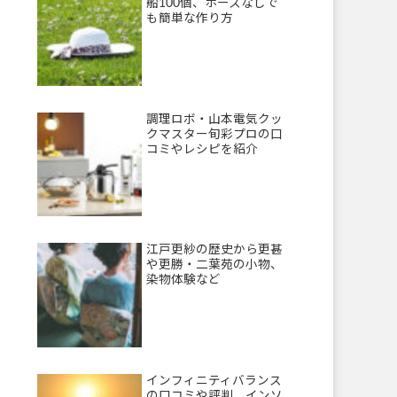
船100個、ホースなしで
も簡単な作り方
調理ロボ・山本電気クッ
クマスター旬彩プロの口
コミやレシピを紹介
江戸更紗の歴史から更甚
や更勝・二葉苑の小物、
染物体験など
インフィニティバランス
の口コミや評判、インソ