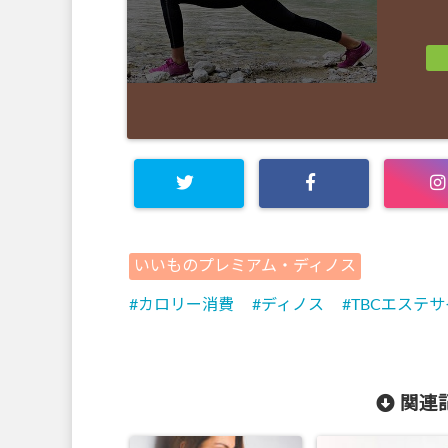
いいものプレミアム・ディノス
カロリー消費
ディノス
TBCエステ
関連記