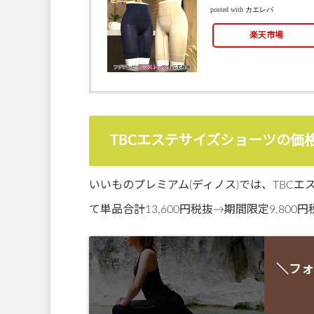
posted with
カエレバ
楽天市場
TBCエステサイズショーツの価
いいものプレミアム(ディノス)では、TBCエ
て単品合計13,600円税抜→期間限定9,80
＼フォ