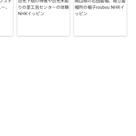
プスト
日光下駄の特徴や日光木彫
岡山県の石田製帽、襟立製
ュー、
りの里工芸センターの体験
帽所の帽子roubou NHKイ
NHKイッピン
ッピン