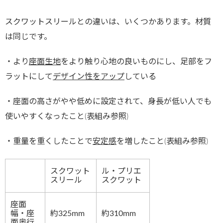
スクワットスリールとの違いは、いくつかあります。材質
は同じです。
・より
座面生地
をより触り心地の良いものにし、足部をフ
ラットにして
デザイン性をアップ
している
・座面の高さがやや低めに設定されて、身長が低い人でも
使いやすくなったこと(表組み参照)
・重量を重くしたことで
安定感
を増したこと(表組み参照)
スクワット
ル・プリエ
スリール
スクワット
座面
幅・座
約325mm
約310mm
面奥行