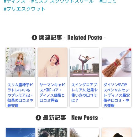
ディノス
ミズノ スクワットスリール
口コミ
プリエスクワット
Related Posts
関連記事 -
-
スリム座椅子ピ
ヤーマンキャビ
スイングコアプ
ダイソンSV09
ラトレ(いいも
スパRFコア・
レミアム 効果や
スペシャルセッ
のプレミアム)・
ディノス価格と
使い方の口コミ
ト ディノス最安
効果の口コミや
口コミ評価
は？
値や口コミ・中
最安値
古情報
New Posts
最新記事 -
-