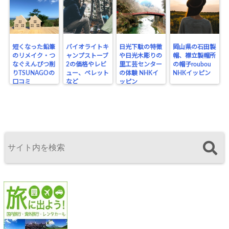
短くなった鉛筆
バイオライトキ
日光下駄の特徴
岡山県の石田製
のリメイク・つ
ャンプストーブ
や日光木彫りの
帽、襟立製帽所
なぐえんぴつ削
2の価格やレビ
里工芸センター
の帽子roubou
りTSUNAGOの
ュー、ペレット
の体験 NHKイ
NHKイッピン
口コミ
など
ッピン