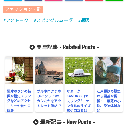
ファッション・靴
アメトーク
スピングルムーヴ
通販
Related Posts
関連記事 -
-
薩摩ボタンの特
ブルネロクチネ
サヌーク
江戸更紗の歴史
徴や歴史・リン
リ(イタリア)の
SANUKのヨガ
から更甚や更
グなどのアクセ
カシミヤをアウ
スリング2・サ
勝・二葉苑の小
サリーや絵付け
トレット価格で
ンダルのサイズ
物、染物体験な
体験
感や口コミは
ど
New Posts
最新記事 -
-