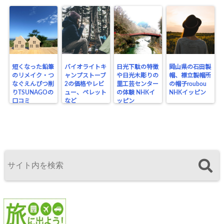
短くなった鉛筆
バイオライトキ
日光下駄の特徴
岡山県の石田製
のリメイク・つ
ャンプストーブ
や日光木彫りの
帽、襟立製帽所
なぐえんぴつ削
2の価格やレビ
里工芸センター
の帽子roubou
りTSUNAGOの
ュー、ペレット
の体験 NHKイ
NHKイッピン
口コミ
など
ッピン