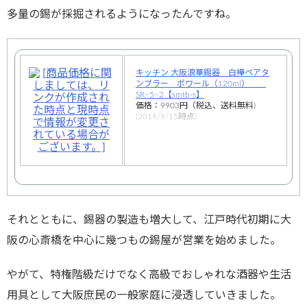
多量の錫が採掘されるようになったんですね。
キッチン 大阪浪華錫器 白樺ペアタ
ンブラー ポワール（120ml）
SR−5−2【smtb-s】
価格：9903円（税込、送料無料)
(2019/9/15時点)
それとともに、錫器の製造も増大して、江戸時代初期に大
阪の心斎橋を中心に幾つもの錫屋が営業を始めました。
やがて、特権階級だけでなく高級でおしゃれな酒器や生活
用具として大阪庶民の一般家庭に浸透していきました。