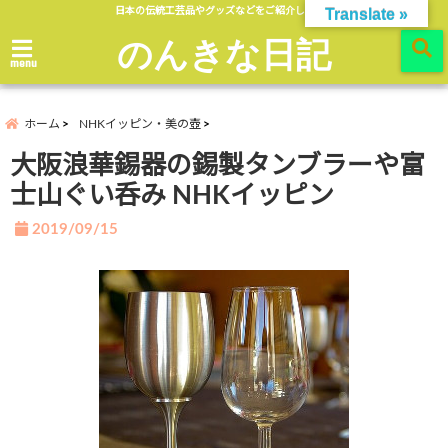
日本の伝統工芸品やグッズなどをご紹介します。
Translate »
のんきな日記
menu
ホーム
NHKイッピン・美の壺
大阪浪華錫器の錫製タンブラーや富
士山ぐい呑み NHKイッピン
2019/09/15