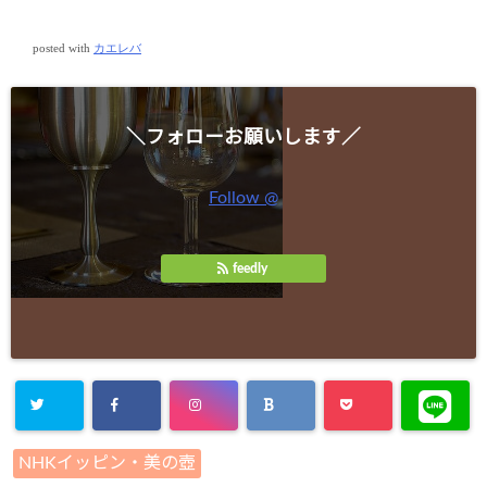
posted with
カエレバ
＼フォローお願いします／
Follow @
feedly
NHKイッピン・美の壺