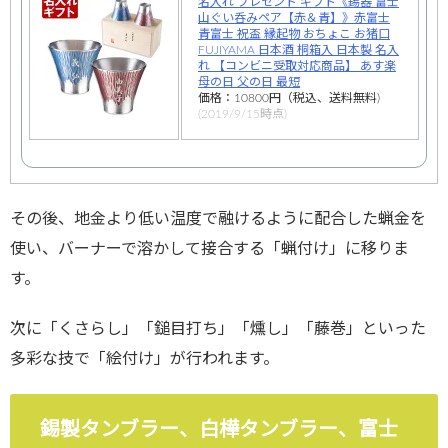
名入れ プレゼント ギフト《錫器 富士
山ぐい呑みペア【赤＆青】》赤富士
青富士 祝盃 縁起物 おちょこ お猪口
FUJIYAMA 日本酒 桐箱入 日本製 名入
れ 【コンビニ受取対応商品】 あす楽
母の日 父の日 最短
価格：10800円（税込、送料無料)
(2019/9/15時点)
その後、地金より低い温度で融けるように配合した蝋金を
使い、バーナーで溶かして接合する「蝋付け」に移りま
す。
次に「くさらし」「鎚目打ち」「燻し」「藤巻」といった
多彩な技で「絵付け」が行われます。
錫製タンブラー、白樺タンブラー、富士