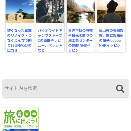
短くなった鉛筆
バイオライトキ
日光下駄の特徴
岡山県の石田製
のリメイク・つ
ャンプストーブ
や日光木彫りの
帽、襟立製帽所
なぐえんぴつ削
2の価格やレビ
里工芸センター
の帽子roubou
りTSUNAGOの
ュー、ペレット
の体験 NHKイ
NHKイッピン
口コミ
など
ッピン