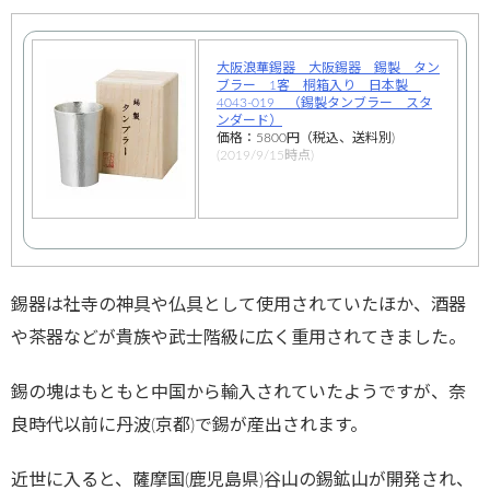
大阪浪華錫器 大阪錫器 錫製 タン
ブラー 1客 桐箱入り 日本製
4043-019 （錫製タンブラー スタ
ンダード）
価格：5800円（税込、送料別)
(2019/9/15時点)
錫器は社寺の神具や仏具として使用されていたほか、酒器
や茶器などが貴族や武士階級に広く重用されてきました。
錫の塊はもともと中国から輸入されていたようですが、奈
良時代以前に丹波(京都)で錫が産出されます。
近世に入ると、薩摩国(鹿児島県)谷山の錫鉱山が開発され、