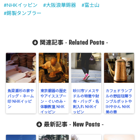
NHKイッピン
大阪浪華錫器
富士山
錫製タンブラー
Related Posts
関連記事 -
-
魚梁瀬杉の家や
東京銀器の歴史
砂川市ソメスサ
カフェドランブ
バッグ・ネーム
やアイススプー
ドルの特徴や財
ルの野田琺瑯ラ
印 NHKイッピ
ン・ぐいのみ・
布・バッグ・名
ンブルポットや
ン
体験教室 NHK
刺入れ NHKイ
IHやかん NHK
イッピン
ッピン
美の壺
New Posts
最新記事 -
-