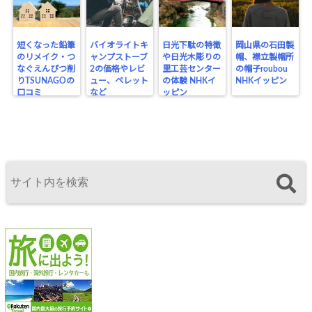
短くなった鉛筆
バイオライトキ
日光下駄の特徴
岡山県の石田製
のリメイク・つ
ャンプストーブ
や日光木彫りの
帽、襟立製帽所
なぐえんぴつ削
2の価格やレビ
里工芸センター
の帽子roubou
りTSUNAGOの
ュー、ペレット
の体験 NHKイ
NHKイッピン
口コミ
など
ッピン