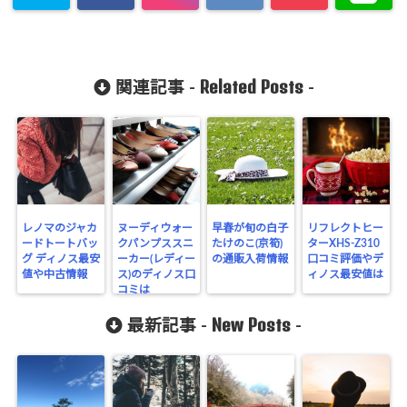
Related Posts
関連記事 -
-
レノマのジャカ
ヌーディウォー
早春が旬の白子
リフレクトヒー
ードトートバッ
クパンプススニ
たけのこ(京筍)
ターXHS-Z310
グ ディノス最安
ーカー(レディー
の通販入荷情報
口コミ評価やデ
値や中古情報
ス)のディノス口
ィノス最安値は
コミは
New Posts
最新記事 -
-