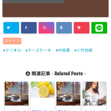
スイーツ
クリオロ
チーズケーキ
中目黒
小竹向原
Related Posts
関連記事 -
-