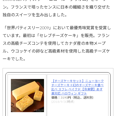
ン。フランスで培ったセンスに日本の繊細さを織り交ぜた
独自のスイーツを生み出しました。
「世界パティスリー2009」において最優秀味覚賞を受賞し
ています。最初は「セレブチーズケーキ」を販売。フラン
スの高級チーズコンテを使用してカナダ産の本物メープ
ル、ウコッケイの卵など高級素材を使用した高級チーズケ
ーキでした。
【チーズケーキセット】ニューヨーク
チーズケーキ＋幻のチーズケーキ食べ
比べ スフレ ベイクド【冷凍便】あす
楽対応 ハロウィン ギフト
価格：3190円（税込、送料別)
(2018/9/30時点)