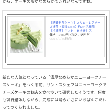
から、ケーキの形がなめらかできれいなんですね。
【糖質制限ケーキ】スリム・レアチー
ズ抹茶（直径12cm）約2?4名様用
【冷凍便】ギフト あす楽対応
価格：2480円（税込、送料別)
(2018/9/30時点)
新たな人気となっている「濃厚なめらかニューヨークチー
ズケーキ」をつくる前、サントスシェフはニューヨークで
チーズケーキのお店を食べ歩いて研究したそうです。何度
も試行錯誤しながら、完成には滑らかさにいちばんこだわ
ってつくられました。