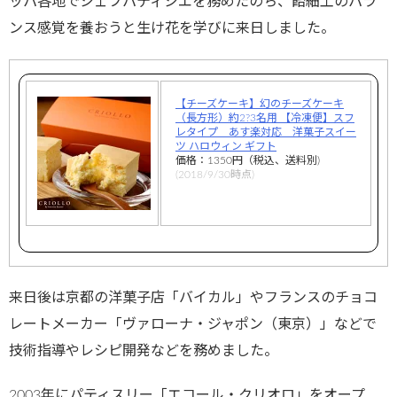
ッパ各地でシェフパティシエを務めたのち、飴細工のパラ
ンス感覚を養おうと生け花を学びに来日しました。
【チーズケーキ】幻のチーズケーキ
（長方形）約2?3名用 【冷凍便】スフ
レタイプ あす楽対応 洋菓子スイー
ツ ハロウィン ギフト
価格：1350円（税込、送料別)
(2018/9/30時点)
来日後は京都の洋菓子店「バイカル」やフランスのチョコ
レートメーカー「ヴァローナ・ジャポン（東京）」などで
技術指導やレシピ開発などを務めました。
2003年にパティスリー「エコール・クリオロ」をオープ