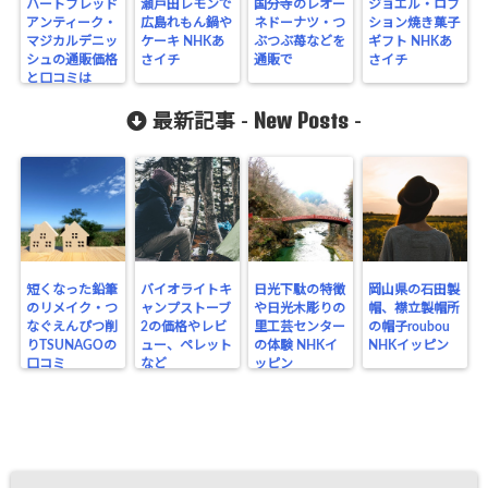
ハートブレッド
瀬戸田レモンで
国分寺のレオー
ジョエル・ロブ
アンティーク・
広島れもん鍋や
ネドーナツ・つ
ション焼き菓子
マジカルデニッ
ケーキ NHKあ
ぶつぶ苺などを
ギフト NHKあ
シュの通販価格
さイチ
通販で
さイチ
と口コミは
New Posts
最新記事 -
-
短くなった鉛筆
バイオライトキ
日光下駄の特徴
岡山県の石田製
のリメイク・つ
ャンプストーブ
や日光木彫りの
帽、襟立製帽所
なぐえんぴつ削
2の価格やレビ
里工芸センター
の帽子roubou
りTSUNAGOの
ュー、ペレット
の体験 NHKイ
NHKイッピン
口コミ
など
ッピン