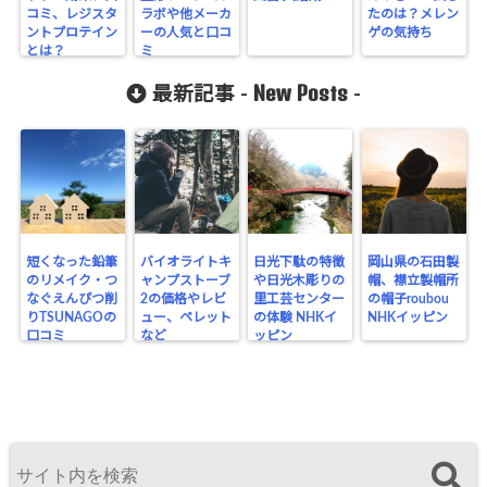
コミ、レジスタ
ラボや他メーカ
たのは？メレン
ントプロテイン
ーの人気と口コ
ゲの気持ち
とは？
ミ
New Posts
最新記事 -
-
短くなった鉛筆
バイオライトキ
日光下駄の特徴
岡山県の石田製
のリメイク・つ
ャンプストーブ
や日光木彫りの
帽、襟立製帽所
なぐえんぴつ削
2の価格やレビ
里工芸センター
の帽子roubou
りTSUNAGOの
ュー、ペレット
の体験 NHKイ
NHKイッピン
口コミ
など
ッピン