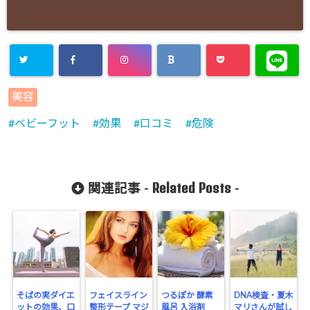
美容
ベビーフット
効果
口コミ
危険
Related Posts
関連記事 -
-
そばの実ダイエ
フェイスライン
つるぽか 酵素
DNA検査・夏木
ットの効果、口
整形テープ マジ
風呂 入浴剤
マリさんが試し