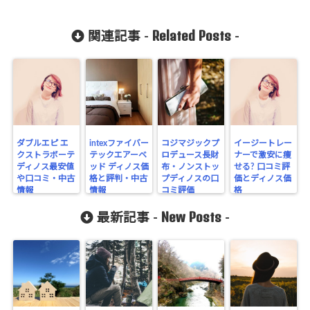
Related Posts
関連記事 -
-
ダブルエピ エ
intexファイバー
コジマジックプ
イージートレー
クストラボーテ
テックエアーベ
ロデュース長財
ナーで激安に痩
ディノス最安値
ッド ディノス価
布・ノンストッ
せる? 口コミ評
や口コミ・中古
格と評判・中古
プディノスの口
価とディノス価
情報
情報
コミ評価
格
New Posts
最新記事 -
-