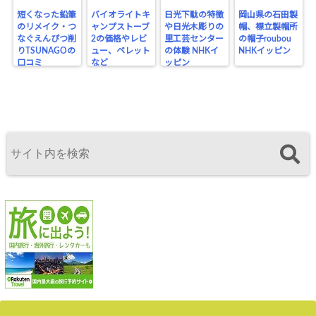
短くなった鉛筆
バイオライトキ
日光下駄の特徴
岡山県の石田製
のリメイク・つ
ャンプストーブ
や日光木彫りの
帽、襟立製帽所
なぐえんぴつ削
2の価格やレビ
里工芸センター
の帽子roubou
りTSUNAGOの
ュー、ペレット
の体験 NHKイ
NHKイッピン
口コミ
など
ッピン